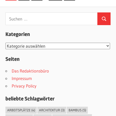
Beiträge
der
Beiträge
Suchen
Suchen
nach:
Kategorien
Kategorien
Seiten
Das Redaktionsbüro
Impressum
Privacy Policy
beliebte Schlagwörter
ARBEITSPLÄTZE
(4)
ARCHITEKTUR
(3)
BAMBUS
(5)