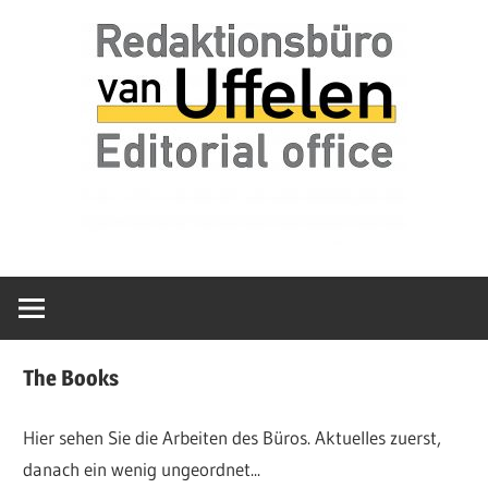
Zum
van
Redaktionsbür
Inhalt
Uffelen
springen
Editorial
van
office
Uffelen
The Books
Hier sehen Sie die Arbeiten des Büros. Aktuelles zuerst,
danach ein wenig ungeordnet...