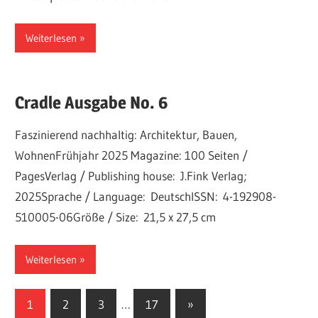
Weiterlesen
Cradle Ausgabe No. 6
Faszinierend nachhaltig: Architektur, Bauen,
WohnenFrühjahr 2025 Magazine: 100 Seiten /
PagesVerlag / Publishing house: J.Fink Verlag;
2025Sprache / Language: DeutschISSN: 4-192908-
510005-06Größe / Size: 21,5 x 27,5 cm
Weiterlesen
Seitennummerierung
Nächste
1
2
3
…
17
»