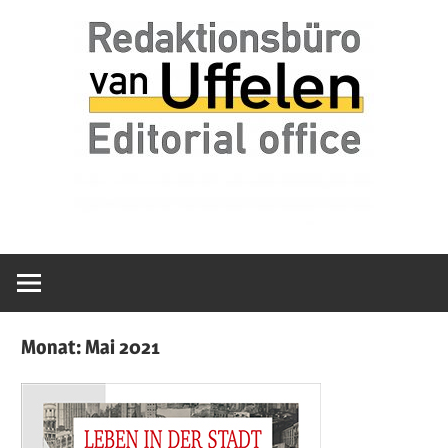
Zum
van
Redaktionsbür
Inhalt
Uffelen
springen
Editorial
van
office
Uffelen
Monat:
Mai 2021