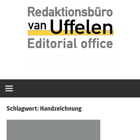
Zum
van
Redaktionsbür
Inhalt
Uffelen
springen
Editorial
van
office
Uffelen
Schlagwort:
Handzeichnung