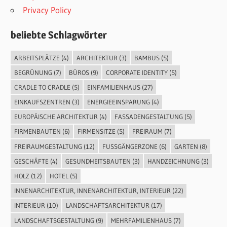
Privacy Policy
beliebte Schlagwörter
ARBEITSPLÄTZE
(4)
ARCHITEKTUR
(3)
BAMBUS
(5)
BEGRÜNUNG
(7)
BÜROS
(9)
CORPORATE IDENTITY
(5)
CRADLE TO CRADLE
(5)
EINFAMILIENHAUS
(27)
EINKAUFSZENTREN
(3)
ENERGIEEINSPARUNG
(4)
EUROPÄISCHE ARCHITEKTUR
(4)
FASSADENGESTALTUNG
(5)
FIRMENBAUTEN
(6)
FIRMENSITZE
(5)
FREIRAUM
(7)
FREIRAUMGESTALTUNG
(12)
FUSSGÄNGERZONE
(6)
GARTEN
(8)
GESCHÄFTE
(4)
GESUNDHEITSBAUTEN
(3)
HANDZEICHNUNG
(3)
HOLZ
(12)
HOTEL
(5)
INNENARCHITEKTUR, INNENARCHITEKTUR, INTERIEUR
(22)
INTERIEUR
(10)
LANDSCHAFTSARCHITEKTUR
(17)
LANDSCHAFTSGESTALTUNG
(9)
MEHRFAMILIENHAUS
(7)