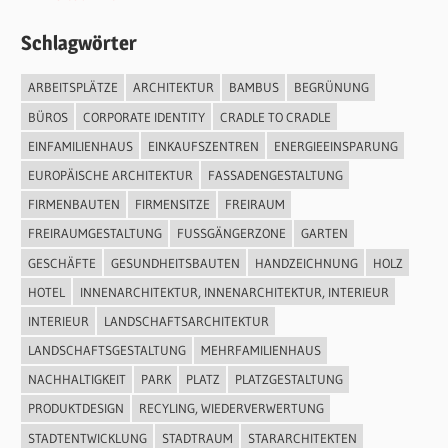
Schlagwörter
ARBEITSPLÄTZE
ARCHITEKTUR
BAMBUS
BEGRÜNUNG
BÜROS
CORPORATE IDENTITY
CRADLE TO CRADLE
EINFAMILIENHAUS
EINKAUFSZENTREN
ENERGIEEINSPARUNG
EUROPÄISCHE ARCHITEKTUR
FASSADENGESTALTUNG
FIRMENBAUTEN
FIRMENSITZE
FREIRAUM
FREIRAUMGESTALTUNG
FUSSGÄNGERZONE
GARTEN
GESCHÄFTE
GESUNDHEITSBAUTEN
HANDZEICHNUNG
HOLZ
HOTEL
INNENARCHITEKTUR, INNENARCHITEKTUR, INTERIEUR
INTERIEUR
LANDSCHAFTSARCHITEKTUR
LANDSCHAFTSGESTALTUNG
MEHRFAMILIENHAUS
NACHHALTIGKEIT
PARK
PLATZ
PLATZGESTALTUNG
PRODUKTDESIGN
RECYLING, WIEDERVERWERTUNG
STADTENTWICKLUNG
STADTRAUM
STARARCHITEKTEN