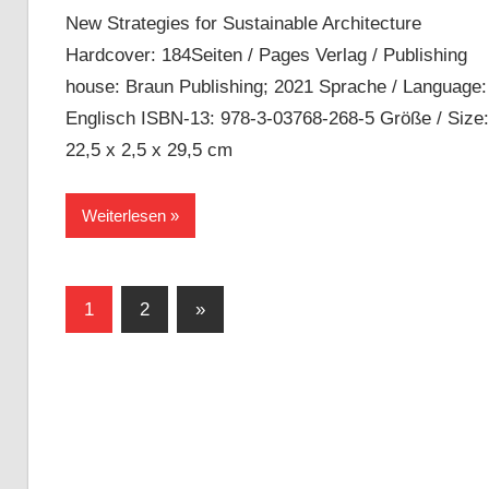
New Strategies for Sustainable Architecture
Hardcover: 184Seiten / Pages Verlag / Publishing
house: Braun Publishing; 2021 Sprache / Language:
Englisch ISBN-13: 978-3-03768-268-5 Größe / Size:
22,5 x 2,5 x 29,5 cm
Weiterlesen
Seitennummerierung
Nächste
1
2
»
Beiträge
der
Beiträge