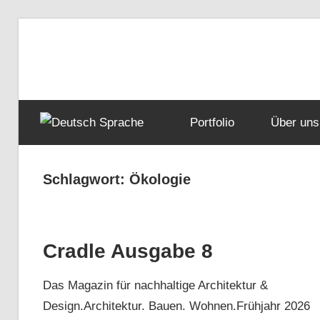
Zum
Inhalt
van
Redaktionsbüro
springen
Uffelen
Editorial
office
van
Sprache
Portfolio
Über uns
Uffelen
Schlagwort:
Ökologie
Cradle Ausgabe 8
Das Magazin für nachhaltige Architektur &
Design.Architektur. Bauen. Wohnen.Frühjahr 2026