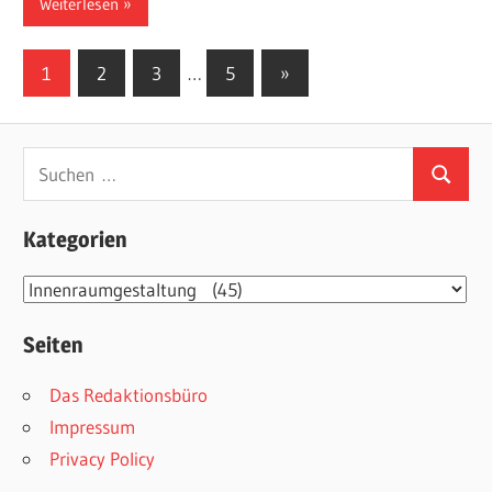
Weiterlesen
Seitennummerierung
Nächste
1
2
3
…
5
»
Beiträge
der
Beiträge
Suchen
Suchen
nach:
Kategorien
Kategorien
Seiten
Das Redaktionsbüro
Impressum
Privacy Policy