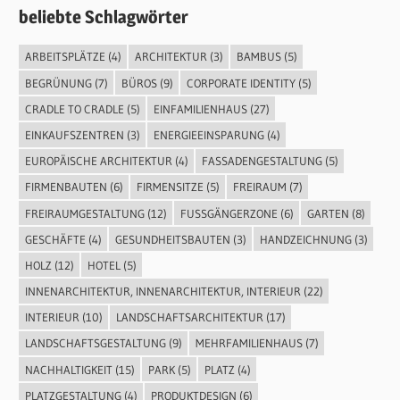
beliebte Schlagwörter
ARBEITSPLÄTZE
(4)
ARCHITEKTUR
(3)
BAMBUS
(5)
BEGRÜNUNG
(7)
BÜROS
(9)
CORPORATE IDENTITY
(5)
CRADLE TO CRADLE
(5)
EINFAMILIENHAUS
(27)
EINKAUFSZENTREN
(3)
ENERGIEEINSPARUNG
(4)
EUROPÄISCHE ARCHITEKTUR
(4)
FASSADENGESTALTUNG
(5)
FIRMENBAUTEN
(6)
FIRMENSITZE
(5)
FREIRAUM
(7)
FREIRAUMGESTALTUNG
(12)
FUSSGÄNGERZONE
(6)
GARTEN
(8)
GESCHÄFTE
(4)
GESUNDHEITSBAUTEN
(3)
HANDZEICHNUNG
(3)
HOLZ
(12)
HOTEL
(5)
INNENARCHITEKTUR, INNENARCHITEKTUR, INTERIEUR
(22)
INTERIEUR
(10)
LANDSCHAFTSARCHITEKTUR
(17)
LANDSCHAFTSGESTALTUNG
(9)
MEHRFAMILIENHAUS
(7)
NACHHALTIGKEIT
(15)
PARK
(5)
PLATZ
(4)
PLATZGESTALTUNG
(4)
PRODUKTDESIGN
(6)