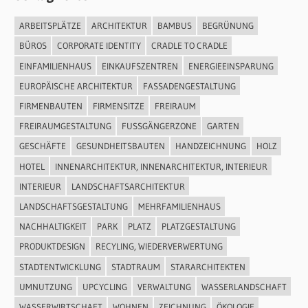
ARBEITSPLÄTZE
ARCHITEKTUR
BAMBUS
BEGRÜNUNG
BÜROS
CORPORATE IDENTITY
CRADLE TO CRADLE
EINFAMILIENHAUS
EINKAUFSZENTREN
ENERGIEEINSPARUNG
EUROPÄISCHE ARCHITEKTUR
FASSADENGESTALTUNG
FIRMENBAUTEN
FIRMENSITZE
FREIRAUM
FREIRAUMGESTALTUNG
FUSSGÄNGERZONE
GARTEN
GESCHÄFTE
GESUNDHEITSBAUTEN
HANDZEICHNUNG
HOLZ
HOTEL
INNENARCHITEKTUR, INNENARCHITEKTUR, INTERIEUR
INTERIEUR
LANDSCHAFTSARCHITEKTUR
LANDSCHAFTSGESTALTUNG
MEHRFAMILIENHAUS
NACHHALTIGKEIT
PARK
PLATZ
PLATZGESTALTUNG
PRODUKTDESIGN
RECYLING, WIEDERVERWERTUNG
STADTENTWICKLUNG
STADTRAUM
STARARCHITEKTEN
UMNUTZUNG
UPCYCLING
VERWALTUNG
WASSERLANDSCHAFT
WASSERWIRTSCHAFT
WOHNEN
ZEICHNUNG
ÖKOLOGIE