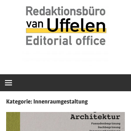
Zum
van
Redaktionsbür
Inhalt
Uffelen
springen
Editorial
van
office
Uffelen
Kategorie:
Innenraumgestaltung