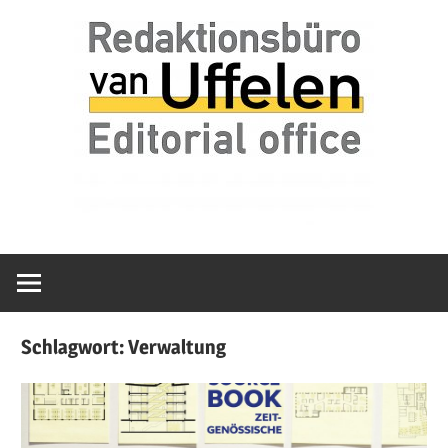
Zum
van
Redaktionsbür
Inhalt
Uffelen
springen
Editorial
van
office
Uffelen
Schlagwort:
Verwaltung