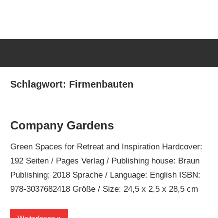
Zum
van
Redaktionsb
Inhalt
Uffelen
springen
Editorial
van
office
Uffelen
Schlagwort:
Firmenbauten
Company Gardens
Green Spaces for Retreat and Inspiration Hardcover:
192 Seiten / Pages Verlag / Publishing house: Braun
Publishing; 2018 Sprache / Language: English ISBN:
978-3037682418 Größe / Size: 24,5 x 2,5 x 28,5 cm