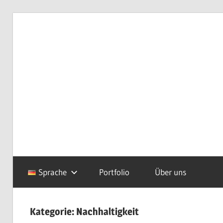
Zum
Inhalt
van
Redaktionsbüro
springen
Uffelen
Editorial
office
van
Uffelen
Sprache
Portfolio
Über uns
Kategorie:
Nachhaltigkeit