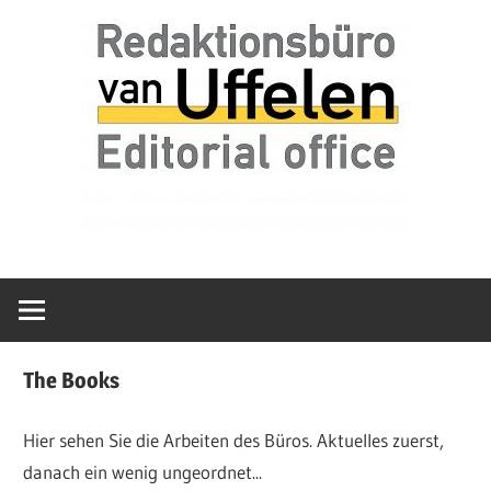
Zum
van
Redaktionsbür
Inhalt
Uffelen
springen
Editorial
van
office
Uffelen
The Books
Hier sehen Sie die Arbeiten des Büros. Aktuelles zuerst,
danach ein wenig ungeordnet...