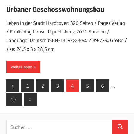
Urbaner Geschosswohnungsbau
Leben in der Stadt Hardcover: 320 Seiten / Pages Verlag
/ Publishing house: ff publishers; 2021 Sprache /
Language: Deutsch ISBN-13: 978-3-945539-22-4 Größe /
size: 24,5 x 3 x 28,5 cm
Weiterlesen
Seitennummerierung
Vorherige
«
1
2
3
4
5
6
…
Beiträge
der
Nächste
17
»
Beiträge
Beiträge
Suchen
Suchen
nach: