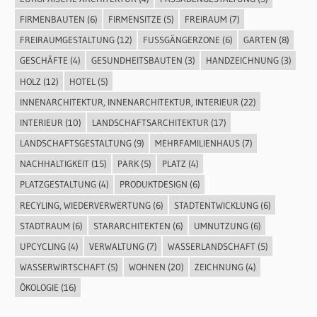
FIRMENBAUTEN
(6)
FIRMENSITZE
(5)
FREIRAUM
(7)
FREIRAUMGESTALTUNG
(12)
FUSSGÄNGERZONE
(6)
GARTEN
(8)
GESCHÄFTE
(4)
GESUNDHEITSBAUTEN
(3)
HANDZEICHNUNG
(3)
HOLZ
(12)
HOTEL
(5)
INNENARCHITEKTUR, INNENARCHITEKTUR, INTERIEUR
(22)
INTERIEUR
(10)
LANDSCHAFTSARCHITEKTUR
(17)
LANDSCHAFTSGESTALTUNG
(9)
MEHRFAMILIENHAUS
(7)
NACHHALTIGKEIT
(15)
PARK
(5)
PLATZ
(4)
PLATZGESTALTUNG
(4)
PRODUKTDESIGN
(6)
RECYLING, WIEDERVERWERTUNG
(6)
STADTENTWICKLUNG
(6)
STADTRAUM
(6)
STARARCHITEKTEN
(6)
UMNUTZUNG
(6)
UPCYCLING
(4)
VERWALTUNG
(7)
WASSERLANDSCHAFT
(5)
WASSERWIRTSCHAFT
(5)
WOHNEN
(20)
ZEICHNUNG
(4)
ÖKOLOGIE
(16)