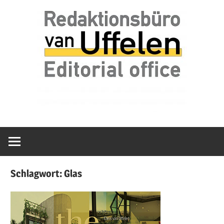
Zum
van
Redaktionsbür
Inhalt
Uffelen
springen
Editorial
van
office
Uffelen
Schlagwort:
Glas