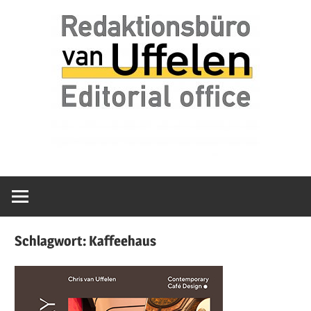
Zum
van
Redaktionsbür
Inhalt
Uffelen
springen
Editorial
van
office
Uffelen
Schlagwort:
Kaffeehaus