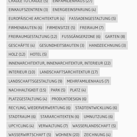
CRADLE TO CRADLE
(5)
EINFAMILIENHAUS
(27)
EINKAUFSZENTREN
(3)
ENERGIEEINSPARUNG
(4)
EUROPÄISCHE ARCHITEKTUR
(4)
FASSADENGESTALTUNG
(5)
FIRMENBAUTEN
(6)
FIRMENSITZE
(5)
FREIRAUM
(7)
FREIRAUMGESTALTUNG
(12)
FUSSGÄNGERZONE
(6)
GARTEN
(8)
GESCHÄFTE
(4)
GESUNDHEITSBAUTEN
(3)
HANDZEICHNUNG
(3)
HOLZ
(12)
HOTEL
(5)
INNENARCHITEKTUR, INNENARCHITEKTUR, INTERIEUR
(22)
INTERIEUR
(10)
LANDSCHAFTSARCHITEKTUR
(17)
LANDSCHAFTSGESTALTUNG
(9)
MEHRFAMILIENHAUS
(7)
NACHHALTIGKEIT
(15)
PARK
(5)
PLATZ
(4)
PLATZGESTALTUNG
(4)
PRODUKTDESIGN
(6)
RECYLING, WIEDERVERWERTUNG
(6)
STADTENTWICKLUNG
(6)
STADTRAUM
(6)
STARARCHITEKTEN
(6)
UMNUTZUNG
(6)
UPCYCLING
(4)
VERWALTUNG
(7)
WASSERLANDSCHAFT
(5)
WASSERWIRTSCHAFT
(5)
WOHNEN
(20)
ZEICHNUNG
(4)