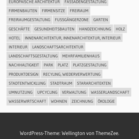
EUROPÄISCHE ARCHITEKTUR
FASSADENGESTALTUNG
FIRMENBAUTEN
FIRMENSITZE
FREIRAUM
FREIRAUMGESTALTUNG
FUSSGÄNGERZONE
GARTEN
GESCHÄFTE
GESUNDHEITSBAUTEN
HANDZEICHNUNG
HOLZ
HOTEL
INNENARCHITEKTUR, INNENARCHITEKTUR, INTERIEUR
INTERIEUR
LANDSCHAFTSARCHITEKTUR
LANDSCHAFTSGESTALTUNG
MEHRFAMILIENHAUS
NACHHALTIGKEIT
PARK
PLATZ
PLATZGESTALTUNG
PRODUKTDESIGN
RECYLING, WIEDERVERWERTUNG
STADTENTWICKLUNG
STADTRAUM
STARARCHITEKTEN
UMNUTZUNG
UPCYCLING
VERWALTUNG
WASSERLANDSCHAFT
WASSERWIRTSCHAFT
WOHNEN
ZEICHNUNG
ÖKOLOGIE
WordPress-Theme: Wellington von ThemeZee.