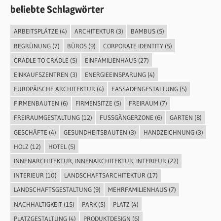
beliebte Schlagwörter
ARBEITSPLÄTZE
(4)
ARCHITEKTUR
(3)
BAMBUS
(5)
BEGRÜNUNG
(7)
BÜROS
(9)
CORPORATE IDENTITY
(5)
CRADLE TO CRADLE
(5)
EINFAMILIENHAUS
(27)
EINKAUFSZENTREN
(3)
ENERGIEEINSPARUNG
(4)
EUROPÄISCHE ARCHITEKTUR
(4)
FASSADENGESTALTUNG
(5)
FIRMENBAUTEN
(6)
FIRMENSITZE
(5)
FREIRAUM
(7)
FREIRAUMGESTALTUNG
(12)
FUSSGÄNGERZONE
(6)
GARTEN
(8)
GESCHÄFTE
(4)
GESUNDHEITSBAUTEN
(3)
HANDZEICHNUNG
(3)
HOLZ
(12)
HOTEL
(5)
INNENARCHITEKTUR, INNENARCHITEKTUR, INTERIEUR
(22)
INTERIEUR
(10)
LANDSCHAFTSARCHITEKTUR
(17)
LANDSCHAFTSGESTALTUNG
(9)
MEHRFAMILIENHAUS
(7)
NACHHALTIGKEIT
(15)
PARK
(5)
PLATZ
(4)
PLATZGESTALTUNG
(4)
PRODUKTDESIGN
(6)