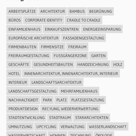
ARBEITSPLÄTZE
ARCHITEKTUR
BAMBUS
BEGRÜNUNG
BÜROS
CORPORATE IDENTITY
CRADLE TO CRADLE
EINFAMILIENHAUS
EINKAUFSZENTREN
ENERGIEEINSPARUNG
EUROPÄISCHE ARCHITEKTUR
FASSADENGESTALTUNG
FIRMENBAUTEN
FIRMENSITZE
FREIRAUM
FREIRAUMGESTALTUNG
FUSSGÄNGERZONE
GARTEN
GESCHÄFTE
GESUNDHEITSBAUTEN
HANDZEICHNUNG
HOLZ
HOTEL
INNENARCHITEKTUR, INNENARCHITEKTUR, INTERIEUR
INTERIEUR
LANDSCHAFTSARCHITEKTUR
LANDSCHAFTSGESTALTUNG
MEHRFAMILIENHAUS
NACHHALTIGKEIT
PARK
PLATZ
PLATZGESTALTUNG
PRODUKTDESIGN
RECYLING, WIEDERVERWERTUNG
STADTENTWICKLUNG
STADTRAUM
STARARCHITEKTEN
UMNUTZUNG
UPCYCLING
VERWALTUNG
WASSERLANDSCHAFT
WASSERWIRTSCHAFT
WOHNEN
ZEICHNUNG
ÖKOLOGIE