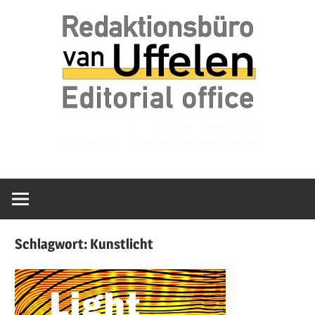
Zum
van
Redaktionsbür
Inhalt
Uffelen
springen
Editorial
van
office
Uffelen
Schlagwort:
Kunstlicht