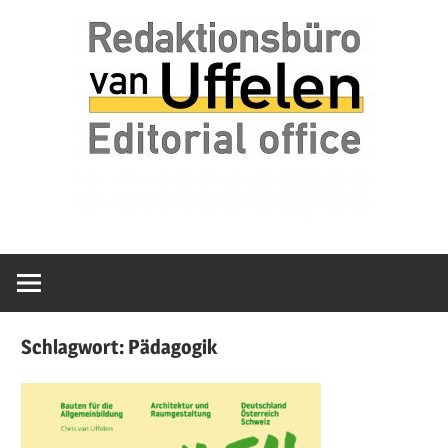
Zum
van
Redaktionsbür
Inhalt
Uffelen
springen
Editorial
van
office
Uffelen
Schlagwort:
Pädagogik