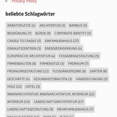
Privacy Policy
beliebte Schlagwörter
ARBEITSPLÄTZE
(4)
ARCHITEKTUR
(3)
BAMBUS
(5)
BEGRÜNUNG
(7)
BÜROS
(9)
CORPORATE IDENTITY
(5)
CRADLE TO CRADLE
(5)
EINFAMILIENHAUS
(27)
EINKAUFSZENTREN
(3)
ENERGIEEINSPARUNG
(4)
EUROPÄISCHE ARCHITEKTUR
(4)
FASSADENGESTALTUNG
(5)
FIRMENBAUTEN
(6)
FIRMENSITZE
(5)
FREIRAUM
(7)
FREIRAUMGESTALTUNG
(12)
FUSSGÄNGERZONE
(6)
GARTEN
(8)
GESCHÄFTE
(4)
GESUNDHEITSBAUTEN
(3)
HANDZEICHNUNG
(3)
HOLZ
(12)
HOTEL
(5)
INNENARCHITEKTUR, INNENARCHITEKTUR, INTERIEUR
(22)
INTERIEUR
(10)
LANDSCHAFTSARCHITEKTUR
(17)
LANDSCHAFTSGESTALTUNG
(9)
MEHRFAMILIENHAUS
(7)
NACHHALTIGKEIT
(15)
PARK
(5)
PLATZ
(4)