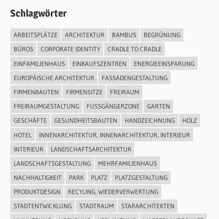
Schlagwörter
ARBEITSPLÄTZE
ARCHITEKTUR
BAMBUS
BEGRÜNUNG
BÜROS
CORPORATE IDENTITY
CRADLE TO CRADLE
EINFAMILIENHAUS
EINKAUFSZENTREN
ENERGIEEINSPARUNG
EUROPÄISCHE ARCHITEKTUR
FASSADENGESTALTUNG
FIRMENBAUTEN
FIRMENSITZE
FREIRAUM
FREIRAUMGESTALTUNG
FUSSGÄNGERZONE
GARTEN
GESCHÄFTE
GESUNDHEITSBAUTEN
HANDZEICHNUNG
HOLZ
HOTEL
INNENARCHITEKTUR, INNENARCHITEKTUR, INTERIEUR
INTERIEUR
LANDSCHAFTSARCHITEKTUR
LANDSCHAFTSGESTALTUNG
MEHRFAMILIENHAUS
NACHHALTIGKEIT
PARK
PLATZ
PLATZGESTALTUNG
PRODUKTDESIGN
RECYLING, WIEDERVERWERTUNG
STADTENTWICKLUNG
STADTRAUM
STARARCHITEKTEN