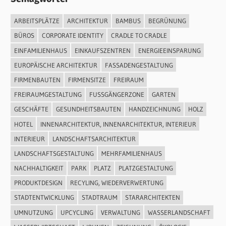
ARBEITSPLÄTZE
ARCHITEKTUR
BAMBUS
BEGRÜNUNG
BÜROS
CORPORATE IDENTITY
CRADLE TO CRADLE
EINFAMILIENHAUS
EINKAUFSZENTREN
ENERGIEEINSPARUNG
EUROPÄISCHE ARCHITEKTUR
FASSADENGESTALTUNG
FIRMENBAUTEN
FIRMENSITZE
FREIRAUM
FREIRAUMGESTALTUNG
FUSSGÄNGERZONE
GARTEN
GESCHÄFTE
GESUNDHEITSBAUTEN
HANDZEICHNUNG
HOLZ
HOTEL
INNENARCHITEKTUR, INNENARCHITEKTUR, INTERIEUR
INTERIEUR
LANDSCHAFTSARCHITEKTUR
LANDSCHAFTSGESTALTUNG
MEHRFAMILIENHAUS
NACHHALTIGKEIT
PARK
PLATZ
PLATZGESTALTUNG
PRODUKTDESIGN
RECYLING, WIEDERVERWERTUNG
STADTENTWICKLUNG
STADTRAUM
STARARCHITEKTEN
UMNUTZUNG
UPCYCLING
VERWALTUNG
WASSERLANDSCHAFT