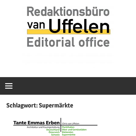
Zum
van
Redaktionsbür
Inhalt
Uffelen
springen
Editorial
van
office
Uffelen
Schlagwort:
Supermärkte