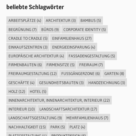
beliebte Schlagwörter
ARBEITSPLÄTZE
(4)
ARCHITEKTUR
(3)
BAMBUS
(5)
BEGRÜNUNG
(7)
BÜROS
(9)
CORPORATE IDENTITY
(5)
CRADLE TO CRADLE
(5)
EINFAMILIENHAUS
(27)
EINKAUFSZENTREN
(3)
ENERGIEEINSPARUNG
(4)
EUROPÄISCHE ARCHITEKTUR
(4)
FASSADENGESTALTUNG
(5)
FIRMENBAUTEN
(6)
FIRMENSITZE
(5)
FREIRAUM
(7)
FREIRAUMGESTALTUNG
(12)
FUSSGÄNGERZONE
(6)
GARTEN
(8)
GESCHÄFTE
(4)
GESUNDHEITSBAUTEN
(3)
HANDZEICHNUNG
(3)
HOLZ
(12)
HOTEL
(5)
INNENARCHITEKTUR, INNENARCHITEKTUR, INTERIEUR
(22)
INTERIEUR
(10)
LANDSCHAFTSARCHITEKTUR
(17)
LANDSCHAFTSGESTALTUNG
(9)
MEHRFAMILIENHAUS
(7)
NACHHALTIGKEIT
(15)
PARK
(5)
PLATZ
(4)
PLATZGESTALTUNG
(4)
PRODUKTDESIGN
(6)