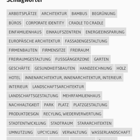
ARBEITSPLÄTZE
ARCHITEKTUR
BAMBUS
BEGRÜNUNG
BÜROS
CORPORATE IDENTITY
CRADLE TO CRADLE
EINFAMILIENHAUS
EINKAUFSZENTREN
ENERGIEEINSPARUNG
EUROPÄISCHE ARCHITEKTUR
FASSADENGESTALTUNG
FIRMENBAUTEN
FIRMENSITZE
FREIRAUM
FREIRAUMGESTALTUNG
FUSSGÄNGERZONE
GARTEN
GESCHÄFTE
GESUNDHEITSBAUTEN
HANDZEICHNUNG
HOLZ
HOTEL
INNENARCHITEKTUR, INNENARCHITEKTUR, INTERIEUR
INTERIEUR
LANDSCHAFTSARCHITEKTUR
LANDSCHAFTSGESTALTUNG
MEHRFAMILIENHAUS
NACHHALTIGKEIT
PARK
PLATZ
PLATZGESTALTUNG
PRODUKTDESIGN
RECYLING, WIEDERVERWERTUNG
STADTENTWICKLUNG
STADTRAUM
STARARCHITEKTEN
UMNUTZUNG
UPCYCLING
VERWALTUNG
WASSERLANDSCHAFT