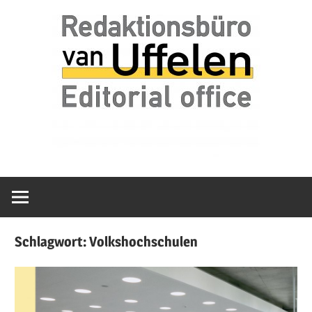
Zum
van
Redaktionsbür
Inhalt
Uffelen
springen
Editorial
van
office
Uffelen
Schlagwort:
Volkshochschulen