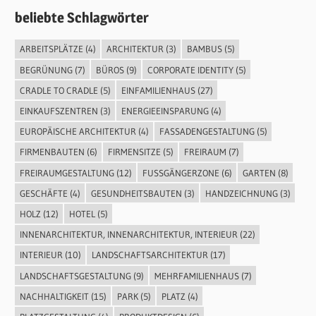
beliebte Schlagwörter
ARBEITSPLÄTZE
(4)
ARCHITEKTUR
(3)
BAMBUS
(5)
BEGRÜNUNG
(7)
BÜROS
(9)
CORPORATE IDENTITY
(5)
CRADLE TO CRADLE
(5)
EINFAMILIENHAUS
(27)
EINKAUFSZENTREN
(3)
ENERGIEEINSPARUNG
(4)
EUROPÄISCHE ARCHITEKTUR
(4)
FASSADENGESTALTUNG
(5)
FIRMENBAUTEN
(6)
FIRMENSITZE
(5)
FREIRAUM
(7)
FREIRAUMGESTALTUNG
(12)
FUSSGÄNGERZONE
(6)
GARTEN
(8)
GESCHÄFTE
(4)
GESUNDHEITSBAUTEN
(3)
HANDZEICHNUNG
(3)
HOLZ
(12)
HOTEL
(5)
INNENARCHITEKTUR, INNENARCHITEKTUR, INTERIEUR
(22)
INTERIEUR
(10)
LANDSCHAFTSARCHITEKTUR
(17)
LANDSCHAFTSGESTALTUNG
(9)
MEHRFAMILIENHAUS
(7)
NACHHALTIGKEIT
(15)
PARK
(5)
PLATZ
(4)