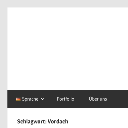
Zum
Inhalt
van
Redaktionsbüro
springen
Uffelen
Editorial
office
van
Uffelen
Sprache
Portfolio
Über uns
Schlagwort:
Vordach