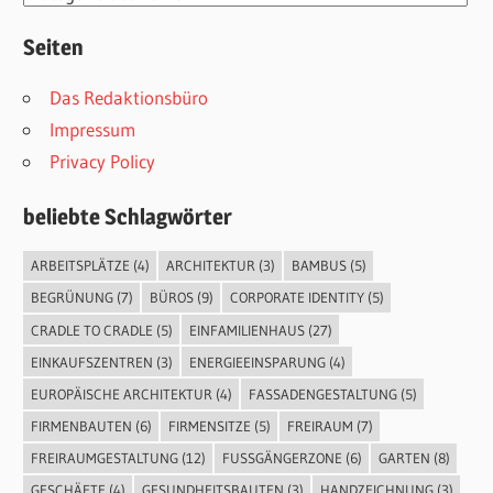
Seiten
Das Redaktionsbüro
Impressum
Privacy Policy
beliebte Schlagwörter
ARBEITSPLÄTZE
(4)
ARCHITEKTUR
(3)
BAMBUS
(5)
BEGRÜNUNG
(7)
BÜROS
(9)
CORPORATE IDENTITY
(5)
CRADLE TO CRADLE
(5)
EINFAMILIENHAUS
(27)
EINKAUFSZENTREN
(3)
ENERGIEEINSPARUNG
(4)
EUROPÄISCHE ARCHITEKTUR
(4)
FASSADENGESTALTUNG
(5)
FIRMENBAUTEN
(6)
FIRMENSITZE
(5)
FREIRAUM
(7)
FREIRAUMGESTALTUNG
(12)
FUSSGÄNGERZONE
(6)
GARTEN
(8)
GESCHÄFTE
(4)
GESUNDHEITSBAUTEN
(3)
HANDZEICHNUNG
(3)