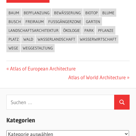
BAUM
BEPFLANZUNG
BEWÄSSERUNG
BIOTOP
BLUME
BUSCH
FREIRAUM
FUSSGÄNGERZONE
GARTEN
LANDSCHAFTSARCHITEKTUR
ÖKOLOGIE
PARK
PFLANZE
PLATZ
WALD
WASSERLANDSCHAFT
WASSERWIRTSCHAFT
WEGE
WEGGESTALTUNG
Beitragsnavigation
Vorheriger
Atlas of European Architecture
Beitrag:
Nächster
Atlas of World Architecture
Beitrag:
Suchen
Suchen
nach:
Kategorien
Kategorien