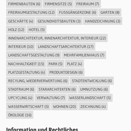
FIRMENBAUTEN
(6)
FIRMENSITZE
(5)
FREIRAUM
(7)
FREIRAUMGESTALTUNG
(12)
FUSSGÄNGERZONE
(6)
GARTEN
(8)
GESCHÄFTE
(4)
GESUNDHEITSBAUTEN
(3)
HANDZEICHNUNG
(3)
HOLZ
(12)
HOTEL
(5)
INNENARCHITEKTUR, INNENARCHITEKTUR, INTERIEUR
(22)
INTERIEUR
(10)
LANDSCHAFTSARCHITEKTUR
(17)
LANDSCHAFTSGESTALTUNG
(9)
MEHRFAMILIENHAUS
(7)
NACHHALTIGKEIT
(15)
PARK
(5)
PLATZ
(4)
PLATZGESTALTUNG
(4)
PRODUKTDESIGN
(6)
RECYLING, WIEDERVERWERTUNG
(6)
STADTENTWICKLUNG
(6)
STADTRAUM
(6)
STARARCHITEKTEN
(6)
UMNUTZUNG
(6)
UPCYCLING
(4)
VERWALTUNG
(7)
WASSERLANDSCHAFT
(5)
WASSERWIRTSCHAFT
(5)
WOHNEN
(20)
ZEICHNUNG
(4)
ÖKOLOGIE
(16)
Information und Rechtliches