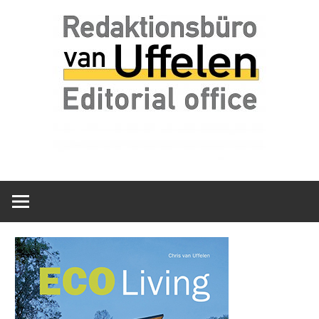
Zum
van
Redaktionsbür
Inhalt
Uffelen
springen
Editorial
van
office
Uffelen