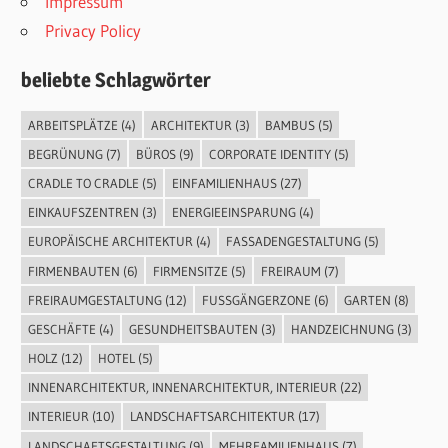
Impressum
Privacy Policy
beliebte Schlagwörter
ARBEITSPLÄTZE
(4)
ARCHITEKTUR
(3)
BAMBUS
(5)
BEGRÜNUNG
(7)
BÜROS
(9)
CORPORATE IDENTITY
(5)
CRADLE TO CRADLE
(5)
EINFAMILIENHAUS
(27)
EINKAUFSZENTREN
(3)
ENERGIEEINSPARUNG
(4)
EUROPÄISCHE ARCHITEKTUR
(4)
FASSADENGESTALTUNG
(5)
FIRMENBAUTEN
(6)
FIRMENSITZE
(5)
FREIRAUM
(7)
FREIRAUMGESTALTUNG
(12)
FUSSGÄNGERZONE
(6)
GARTEN
(8)
GESCHÄFTE
(4)
GESUNDHEITSBAUTEN
(3)
HANDZEICHNUNG
(3)
HOLZ
(12)
HOTEL
(5)
INNENARCHITEKTUR, INNENARCHITEKTUR, INTERIEUR
(22)
INTERIEUR
(10)
LANDSCHAFTSARCHITEKTUR
(17)
LANDSCHAFTSGESTALTUNG
(9)
MEHRFAMILIENHAUS
(7)