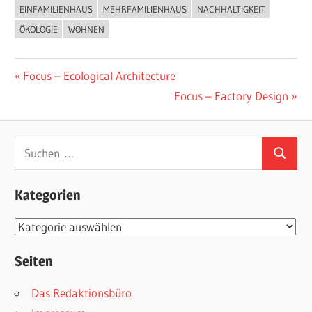
EINFAMILIENHAUS
MEHRFAMILIENHAUS
NACHHALTIGKEIT
ÖKOLOGIE
WOHNEN
Beitragsnavigation
Vorheriger
Focus – Ecological Architecture
Beitrag:
Nächster
Focus – Factory Design
Beitrag:
Suchen
Suchen
nach:
Kategorien
Kategorien
Seiten
Das Redaktionsbüro