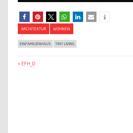
ARCHITEKTUR
WOHNEN
EINFAMILIENHAUS
TINY LIVING
Beitragsnavigation
Vorheriger
EFH_D
Beitrag: