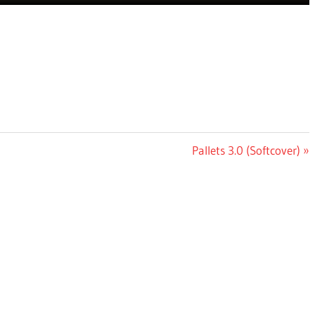
Nächster
Pallets 3.0 (Softcover)
Beitrag: