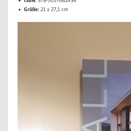
ISBN:
978-3037682494
Größe:
21 x 27,1 cm