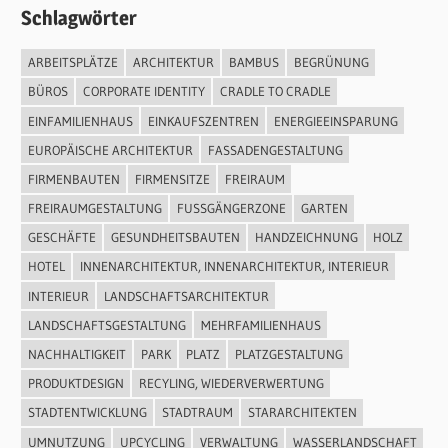
Schlagwörter
ARBEITSPLÄTZE
ARCHITEKTUR
BAMBUS
BEGRÜNUNG
BÜROS
CORPORATE IDENTITY
CRADLE TO CRADLE
EINFAMILIENHAUS
EINKAUFSZENTREN
ENERGIEEINSPARUNG
EUROPÄISCHE ARCHITEKTUR
FASSADENGESTALTUNG
FIRMENBAUTEN
FIRMENSITZE
FREIRAUM
FREIRAUMGESTALTUNG
FUSSGÄNGERZONE
GARTEN
GESCHÄFTE
GESUNDHEITSBAUTEN
HANDZEICHNUNG
HOLZ
HOTEL
INNENARCHITEKTUR, INNENARCHITEKTUR, INTERIEUR
INTERIEUR
LANDSCHAFTSARCHITEKTUR
LANDSCHAFTSGESTALTUNG
MEHRFAMILIENHAUS
NACHHALTIGKEIT
PARK
PLATZ
PLATZGESTALTUNG
PRODUKTDESIGN
RECYLING, WIEDERVERWERTUNG
STADTENTWICKLUNG
STADTRAUM
STARARCHITEKTEN
UMNUTZUNG
UPCYCLING
VERWALTUNG
WASSERLANDSCHAFT