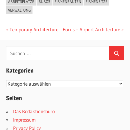
ARBEITSPLÄTZE
BÜROS
FIRMENBAUTEN
FIRMENSITZE
VERWALTUNG
Beitragsnavigation
Vorheriger
Nächster
Temporary Architecture
Focus – Airport Architecture
Beitrag:
Beitrag:
Suchen
Suchen
nach:
Kategorien
Kategorien
Seiten
Das Redaktionsbüro
Impressum
Privacy Policy