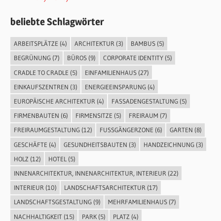
beliebte Schlagwörter
ARBEITSPLÄTZE
(4)
ARCHITEKTUR
(3)
BAMBUS
(5)
BEGRÜNUNG
(7)
BÜROS
(9)
CORPORATE IDENTITY
(5)
CRADLE TO CRADLE
(5)
EINFAMILIENHAUS
(27)
EINKAUFSZENTREN
(3)
ENERGIEEINSPARUNG
(4)
EUROPÄISCHE ARCHITEKTUR
(4)
FASSADENGESTALTUNG
(5)
FIRMENBAUTEN
(6)
FIRMENSITZE
(5)
FREIRAUM
(7)
FREIRAUMGESTALTUNG
(12)
FUSSGÄNGERZONE
(6)
GARTEN
(8)
GESCHÄFTE
(4)
GESUNDHEITSBAUTEN
(3)
HANDZEICHNUNG
(3)
HOLZ
(12)
HOTEL
(5)
INNENARCHITEKTUR, INNENARCHITEKTUR, INTERIEUR
(22)
INTERIEUR
(10)
LANDSCHAFTSARCHITEKTUR
(17)
LANDSCHAFTSGESTALTUNG
(9)
MEHRFAMILIENHAUS
(7)
NACHHALTIGKEIT
(15)
PARK
(5)
PLATZ
(4)