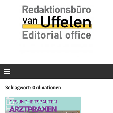
Zum
van
Redaktionsbür
Inhalt
Uffelen
springen
Editorial
van
office
Uffelen
Schlagwort:
Ordinationen