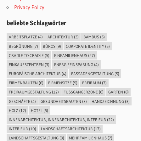
Privacy Policy
beliebte Schlagwörter
ARBEITSPLÄTZE
(4)
ARCHITEKTUR
(3)
BAMBUS
(5)
BEGRÜNUNG
(7)
BÜROS
(9)
CORPORATE IDENTITY
(5)
CRADLE TO CRADLE
(5)
EINFAMILIENHAUS
(27)
EINKAUFSZENTREN
(3)
ENERGIEEINSPARUNG
(4)
EUROPÄISCHE ARCHITEKTUR
(4)
FASSADENGESTALTUNG
(5)
FIRMENBAUTEN
(6)
FIRMENSITZE
(5)
FREIRAUM
(7)
FREIRAUMGESTALTUNG
(12)
FUSSGÄNGERZONE
(6)
GARTEN
(8)
GESCHÄFTE
(4)
GESUNDHEITSBAUTEN
(3)
HANDZEICHNUNG
(3)
HOLZ
(12)
HOTEL
(5)
INNENARCHITEKTUR, INNENARCHITEKTUR, INTERIEUR
(22)
INTERIEUR
(10)
LANDSCHAFTSARCHITEKTUR
(17)
LANDSCHAFTSGESTALTUNG
(9)
MEHRFAMILIENHAUS
(7)