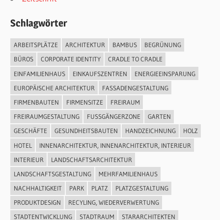
Schlagwörter
ARBEITSPLÄTZE
ARCHITEKTUR
BAMBUS
BEGRÜNUNG
BÜROS
CORPORATE IDENTITY
CRADLE TO CRADLE
EINFAMILIENHAUS
EINKAUFSZENTREN
ENERGIEEINSPARUNG
EUROPÄISCHE ARCHITEKTUR
FASSADENGESTALTUNG
FIRMENBAUTEN
FIRMENSITZE
FREIRAUM
FREIRAUMGESTALTUNG
FUSSGÄNGERZONE
GARTEN
GESCHÄFTE
GESUNDHEITSBAUTEN
HANDZEICHNUNG
HOLZ
HOTEL
INNENARCHITEKTUR, INNENARCHITEKTUR, INTERIEUR
INTERIEUR
LANDSCHAFTSARCHITEKTUR
LANDSCHAFTSGESTALTUNG
MEHRFAMILIENHAUS
NACHHALTIGKEIT
PARK
PLATZ
PLATZGESTALTUNG
PRODUKTDESIGN
RECYLING, WIEDERVERWERTUNG
STADTENTWICKLUNG
STADTRAUM
STARARCHITEKTEN