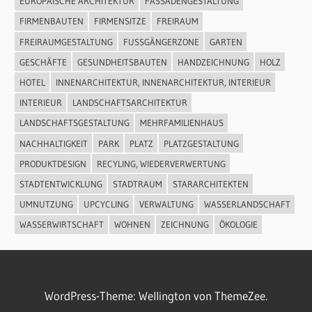
EUROPÄISCHE ARCHITEKTUR
FASSADENGESTALTUNG
FIRMENBAUTEN
FIRMENSITZE
FREIRAUM
FREIRAUMGESTALTUNG
FUSSGÄNGERZONE
GARTEN
GESCHÄFTE
GESUNDHEITSBAUTEN
HANDZEICHNUNG
HOLZ
HOTEL
INNENARCHITEKTUR, INNENARCHITEKTUR, INTERIEUR
INTERIEUR
LANDSCHAFTSARCHITEKTUR
LANDSCHAFTSGESTALTUNG
MEHRFAMILIENHAUS
NACHHALTIGKEIT
PARK
PLATZ
PLATZGESTALTUNG
PRODUKTDESIGN
RECYLING, WIEDERVERWERTUNG
STADTENTWICKLUNG
STADTRAUM
STARARCHITEKTEN
UMNUTZUNG
UPCYCLING
VERWALTUNG
WASSERLANDSCHAFT
WASSERWIRTSCHAFT
WOHNEN
ZEICHNUNG
ÖKOLOGIE
WordPress-Theme: Wellington von ThemeZee.