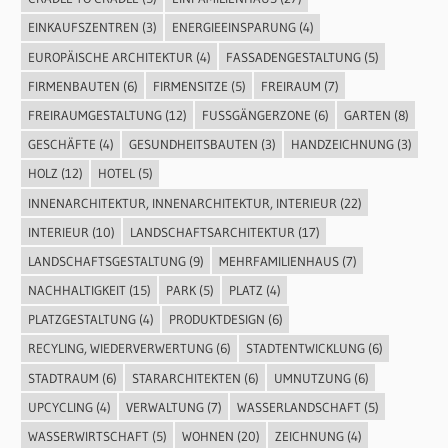
EINKAUFSZENTREN
(3)
ENERGIEEINSPARUNG
(4)
EUROPÄISCHE ARCHITEKTUR
(4)
FASSADENGESTALTUNG
(5)
FIRMENBAUTEN
(6)
FIRMENSITZE
(5)
FREIRAUM
(7)
FREIRAUMGESTALTUNG
(12)
FUSSGÄNGERZONE
(6)
GARTEN
(8)
GESCHÄFTE
(4)
GESUNDHEITSBAUTEN
(3)
HANDZEICHNUNG
(3)
HOLZ
(12)
HOTEL
(5)
INNENARCHITEKTUR, INNENARCHITEKTUR, INTERIEUR
(22)
INTERIEUR
(10)
LANDSCHAFTSARCHITEKTUR
(17)
LANDSCHAFTSGESTALTUNG
(9)
MEHRFAMILIENHAUS
(7)
NACHHALTIGKEIT
(15)
PARK
(5)
PLATZ
(4)
PLATZGESTALTUNG
(4)
PRODUKTDESIGN
(6)
RECYLING, WIEDERVERWERTUNG
(6)
STADTENTWICKLUNG
(6)
STADTRAUM
(6)
STARARCHITEKTEN
(6)
UMNUTZUNG
(6)
UPCYCLING
(4)
VERWALTUNG
(7)
WASSERLANDSCHAFT
(5)
WASSERWIRTSCHAFT
(5)
WOHNEN
(20)
ZEICHNUNG
(4)