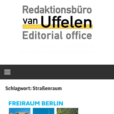
Zum
van
Redaktionsbür
Inhalt
Uffelen
springen
Editorial
van
office
Uffelen
Schlagwort:
Straßenraum