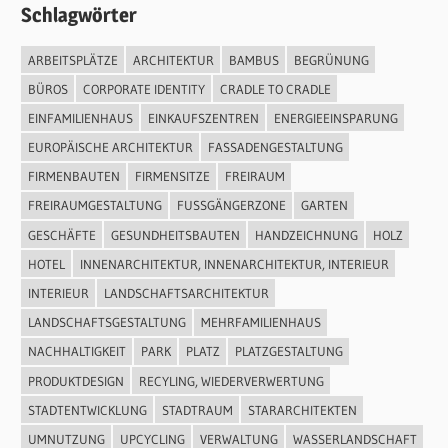
Schlagwörter
ARBEITSPLÄTZE
ARCHITEKTUR
BAMBUS
BEGRÜNUNG
BÜROS
CORPORATE IDENTITY
CRADLE TO CRADLE
EINFAMILIENHAUS
EINKAUFSZENTREN
ENERGIEEINSPARUNG
EUROPÄISCHE ARCHITEKTUR
FASSADENGESTALTUNG
FIRMENBAUTEN
FIRMENSITZE
FREIRAUM
FREIRAUMGESTALTUNG
FUSSGÄNGERZONE
GARTEN
GESCHÄFTE
GESUNDHEITSBAUTEN
HANDZEICHNUNG
HOLZ
HOTEL
INNENARCHITEKTUR, INNENARCHITEKTUR, INTERIEUR
INTERIEUR
LANDSCHAFTSARCHITEKTUR
LANDSCHAFTSGESTALTUNG
MEHRFAMILIENHAUS
NACHHALTIGKEIT
PARK
PLATZ
PLATZGESTALTUNG
PRODUKTDESIGN
RECYLING, WIEDERVERWERTUNG
STADTENTWICKLUNG
STADTRAUM
STARARCHITEKTEN
UMNUTZUNG
UPCYCLING
VERWALTUNG
WASSERLANDSCHAFT