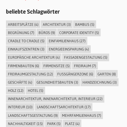
beliebte Schlagwörter
ARBEITSPLÄTZE
(4)
ARCHITEKTUR
(3)
BAMBUS
(5)
BEGRÜNUNG
(7)
BÜROS
(9)
CORPORATE IDENTITY
(5)
CRADLE TO CRADLE
(5)
EINFAMILIENHAUS
(27)
EINKAUFSZENTREN
(3)
ENERGIEEINSPARUNG
(4)
EUROPÄISCHE ARCHITEKTUR
(4)
FASSADENGESTALTUNG
(5)
FIRMENBAUTEN
(6)
FIRMENSITZE
(5)
FREIRAUM
(7)
FREIRAUMGESTALTUNG
(12)
FUSSGÄNGERZONE
(6)
GARTEN
(8)
GESCHÄFTE
(4)
GESUNDHEITSBAUTEN
(3)
HANDZEICHNUNG
(3)
HOLZ
(12)
HOTEL
(5)
INNENARCHITEKTUR, INNENARCHITEKTUR, INTERIEUR
(22)
INTERIEUR
(10)
LANDSCHAFTSARCHITEKTUR
(17)
LANDSCHAFTSGESTALTUNG
(9)
MEHRFAMILIENHAUS
(7)
NACHHALTIGKEIT
(15)
PARK
(5)
PLATZ
(4)