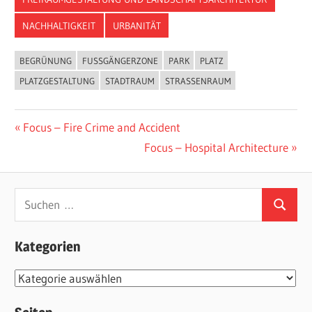
NACHHALTIGKEIT
URBANITÄT
BEGRÜNUNG
FUSSGÄNGERZONE
PARK
PLATZ
PLATZGESTALTUNG
STADTRAUM
STRASSENRAUM
Beitragsnavigation
Vorheriger
Focus – Fire Crime and Accident
Beitrag:
Nächster
Focus – Hospital Architecture
Beitrag:
Suchen
Suchen
nach:
Kategorien
Kategorien