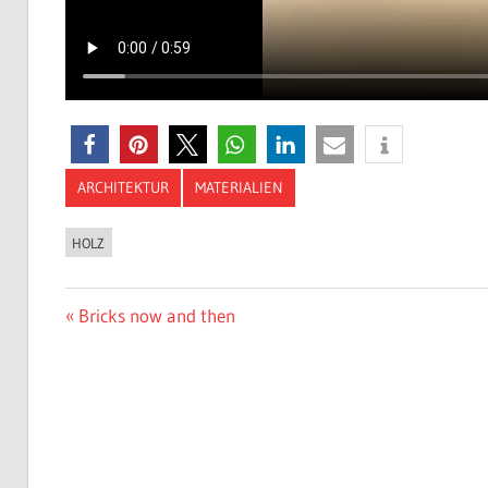
ARCHITEKTUR
MATERIALIEN
HOLZ
Beitragsnavigation
Vorheriger
Bricks now and then
Beitrag: