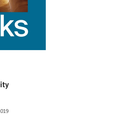
ity
2019