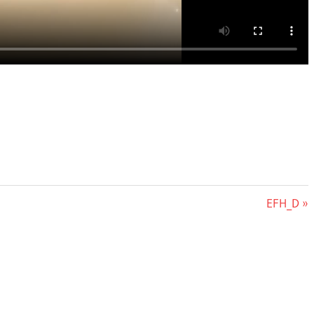
Nächster
EFH_D
Beitrag: